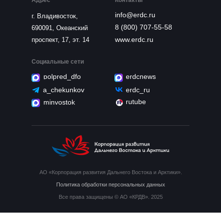
Адрес
Контакты
info@erdc.ru
г. Владивосток,
8 (800) 707-55-58
690091, Океанский
www.erdc.ru
проспект, 17, эт. 14
Социальные сети
polpred_dfo
erdcnews
a_chekunkov
erdc_ru
rutube
minvostok
АО «Корпорация развития Дальнего Востока и Арктики».
Политика обработки персональных данных
Все права защищены © АО «КРДВ». 2025