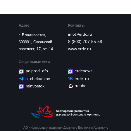
Адрес
Контакты
info@erdc.ru
г. Владивосток,
8 (800) 707-55-58
690091, Океанский
www.erdc.ru
проспект, 17, эт. 14
Социальные сети
polpred_dfo
erdcnews
a_chekunkov
erdc_ru
rutube
minvostok
АО «Корпорация развития Дальнего Востока и Арктики».