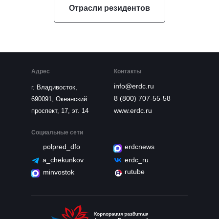
Отрасли резидентов
Адрес
Контакты
info@erdc.ru
г. Владивосток,
8 (800) 707-55-58
690091, Океанский
www.erdc.ru
проспект, 17, эт. 14
Социальные сети
polpred_dfo
erdcnews
a_chekunkov
erdc_ru
rutube
minvostok